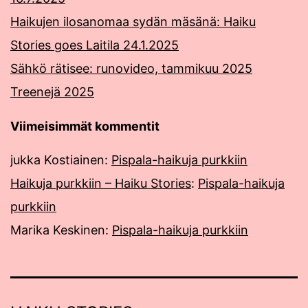
Haikujen ilosanomaa sydän mäsänä: Haiku
Stories goes Laitila 24.1.2025
Sähkö rätisee: runovideo, tammikuu 2025
Treenejä 2025
Viimeisimmät kommentit
jukka Kostiainen
:
Pispala-haikuja purkkiin
Haikuja purkkiin – Haiku Stories
:
Pispala-haikuja
purkkiin
Marika Keskinen
:
Pispala-haikuja purkkiin