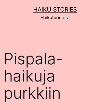
Siirry
HAIKU STORIES
sisältöön
Haikutarinoita
Pispala-
haikuja
purkkiin