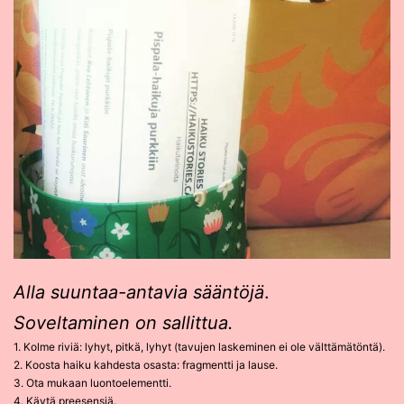
Alla suuntaa-antavia sääntöjä
.
Soveltaminen on sallittua.
1. Kolme riviä: lyhyt, pitkä, lyhyt (tavujen laskeminen ei ole välttämätöntä).
2. Koosta haiku kahdesta osasta: fragmentti ja lause.
3. Ota mukaan luontoelementti.
4. Käytä preesensiä.