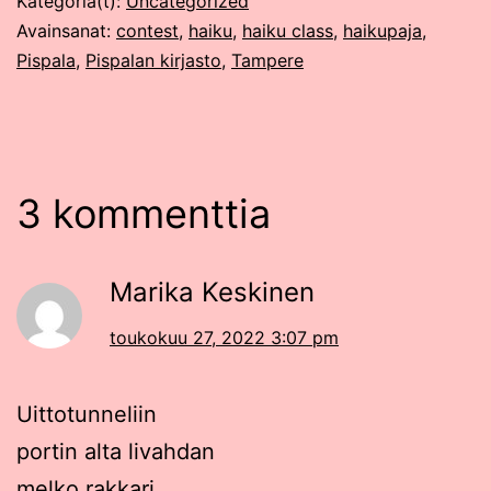
Kategoria(t):
Uncategorized
Avainsanat:
contest
,
haiku
,
haiku class
,
haikupaja
,
Pispala
,
Pispalan kirjasto
,
Tampere
3 kommenttia
Marika Keskinen
toukokuu 27, 2022 3:07 pm
Uittotunneliin
portin alta livahdan
melko rakkari