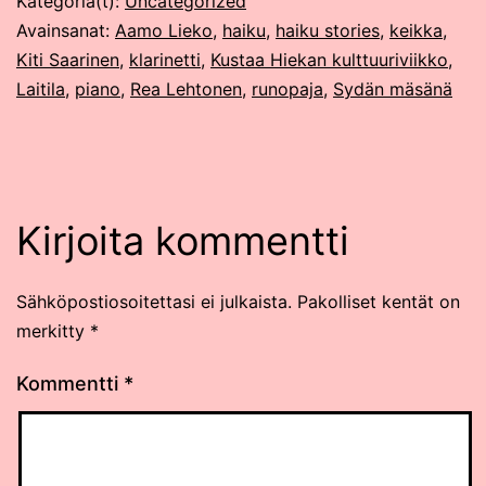
Kategoria(t):
Uncategorized
Avainsanat:
Aamo Lieko
,
haiku
,
haiku stories
,
keikka
,
Kiti Saarinen
,
klarinetti
,
Kustaa Hiekan kulttuuriviikko
,
Laitila
,
piano
,
Rea Lehtonen
,
runopaja
,
Sydän mäsänä
Kirjoita kommentti
Sähköpostiosoitettasi ei julkaista.
Pakolliset kentät on
merkitty
*
Kommentti
*