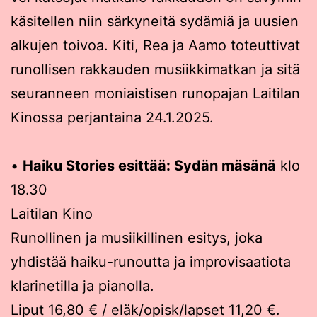
käsitellen niin särkyneitä sydämiä ja uusien
alkujen toivoa. Kiti, Rea ja Aamo toteuttivat
runollisen rakkauden musiikkimatkan ja sitä
seuranneen moniaistisen runopajan Laitilan
Kinossa perjantaina 24.1.2025.
•
Haiku Stories esittää: Sydän mäsänä
klo
18.30
Laitilan Kino
Runollinen ja musiikillinen esitys, joka
yhdistää haiku-runoutta ja improvisaatiota
klarinetilla ja pianolla.
Liput 16,80 € / eläk/opisk/lapset 11,20 €.