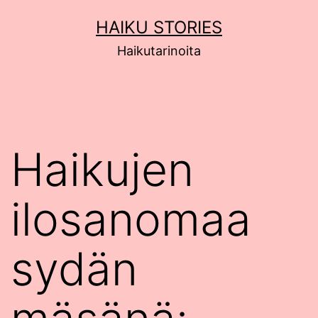
Siirry
HAIKU STORIES
sisältöön
Haikutarinoita
Haikujen
ilosanomaa
sydän