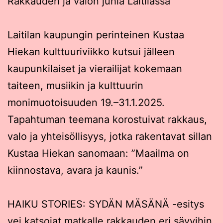
Rakkauden ja valon juhla Laitilassa
Laitilan kaupungin perinteinen Kustaa
Hiekan kulttuuriviikko kutsui jälleen
kaupunkilaiset ja vierailijat kokemaan
taiteen, musiikin ja kulttuurin
monimuotoisuuden 19.–31.1.2025.
Tapahtuman teemana korostuivat rakkaus,
valo ja yhteisöllisyys, jotka rakentavat sillan
Kustaa Hiekan sanomaan: ”Maailma on
kiinnostava, avara ja kaunis.”
HAIKU STORIES: SYDÄN MÄSÄNÄ -esitys
vei katsojat matkalle rakkauden eri sävyihin