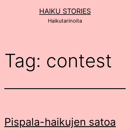
Siirry
HAIKU STORIES
sisältöön
Haikutarinoita
Tag:
contest
Pispala-haikujen satoa