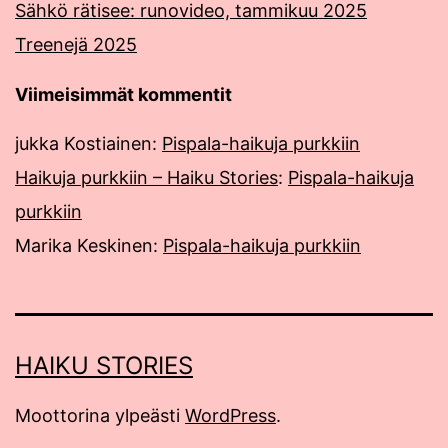
Sähkö rätisee: runovideo, tammikuu 2025
Treenejä 2025
Viimeisimmät kommentit
jukka Kostiainen
:
Pispala-haikuja purkkiin
Haikuja purkkiin – Haiku Stories
:
Pispala-haikuja
purkkiin
Marika Keskinen
:
Pispala-haikuja purkkiin
HAIKU STORIES
Moottorina ylpeästi
WordPress
.