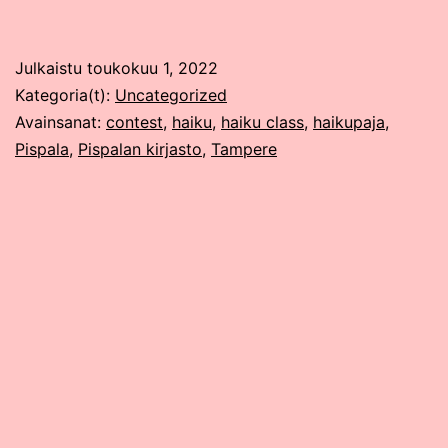
haikuja
purkkiin
Julkaistu
toukokuu 1, 2022
Kategoria(t):
Uncategorized
Avainsanat:
contest
,
haiku
,
haiku class
,
haikupaja
,
Pispala
,
Pispalan kirjasto
,
Tampere