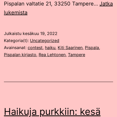
Pispalan valtatie 21, 33250 Tampere…
Jatka
Pispala-
lukemista
haikujen
satoa
Julkaistu
kesäkuu 19, 2022
kesäkuussa
Kategoria(t):
Uncategorized
2022
Avainsanat:
contest
,
haiku
,
Kiti Saarinen
,
Pispala
,
Pispalan kirjasto
,
Rea Lehtonen
,
Tampere
Haikuja purkkiin: kesä