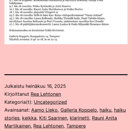
Julkaistu
heinäkuu 16, 2025
Kirjoittanut
Rea Lehtonen
Kategoria(t):
Uncategorized
Avainsanat:
Aamo Lieko
,
Galleria Koppelo
,
haiku
,
haiku
stories
,
keikka
,
Kiti Saarinen
,
klarinetti
,
Rauni Anita
Martikainen
,
Rea Lehtonen
,
Tampere