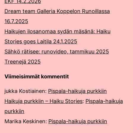
EKF 14.2.2026
Dream team Galleria Koppelon Runoillassa
16.7.2025
Haikujen ilosanomaa sydän mäsänä: Haiku
Stories goes Laitila 24.1.2025
Sähkö rätisee: runovideo, tammikuu 2025
Treenejä 2025
Viimeisimmät kommentit
jukka Kostiainen
:
Pispala-haikuja purkkiin
Haikuja purkkiin – Haiku Stories
:
Pispala-haikuja
purkkiin
Marika Keskinen
:
Pispala-haikuja purkkiin