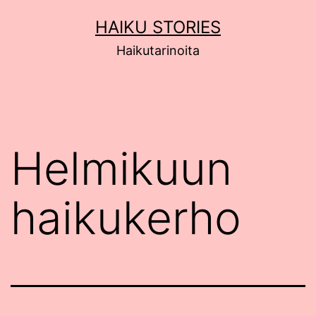
Siirry
HAIKU STORIES
sisältöön
Haikutarinoita
Helmikuun
haikukerho