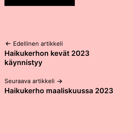
Post
Edellinen artikkeli
Haikukerhon kevät 2023
navigation
käynnistyy
Seuraava artikkeli
Haikukerho maaliskuussa 2023