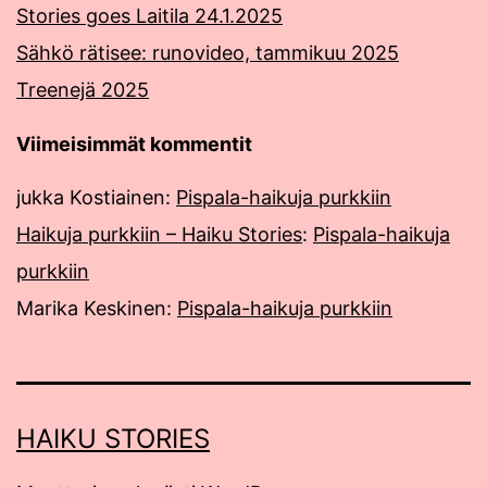
Stories goes Laitila 24.1.2025
Sähkö rätisee: runovideo, tammikuu 2025
Treenejä 2025
Viimeisimmät kommentit
jukka Kostiainen
:
Pispala-haikuja purkkiin
Haikuja purkkiin – Haiku Stories
:
Pispala-haikuja
purkkiin
Marika Keskinen
:
Pispala-haikuja purkkiin
HAIKU STORIES