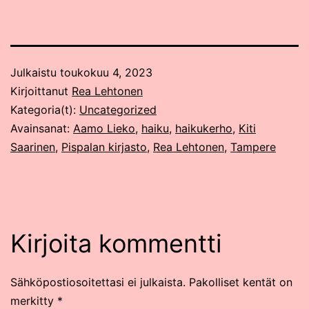
Julkaistu
toukokuu 4, 2023
Kirjoittanut
Rea Lehtonen
Kategoria(t):
Uncategorized
Avainsanat:
Aamo Lieko
,
haiku
,
haikukerho
,
Kiti
Saarinen
,
Pispalan kirjasto
,
Rea Lehtonen
,
Tampere
Kirjoita kommentti
Sähköpostiosoitettasi ei julkaista.
Pakolliset kentät on
merkitty
*