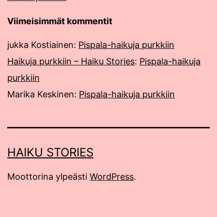
Viimeisimmät kommentit
jukka Kostiainen
:
Pispala-haikuja purkkiin
Haikuja purkkiin – Haiku Stories
:
Pispala-haikuja
purkkiin
Marika Keskinen
:
Pispala-haikuja purkkiin
HAIKU STORIES
Moottorina ylpeästi
WordPress
.