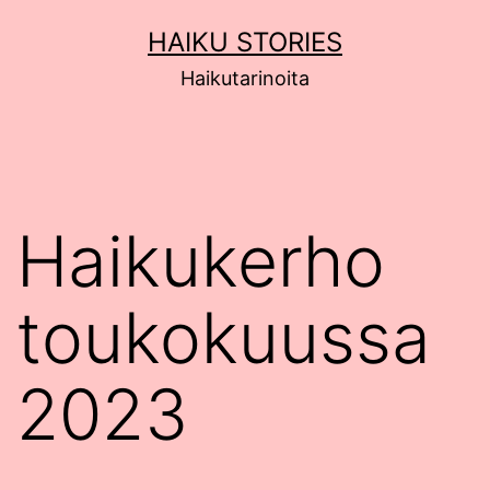
Siirry
HAIKU STORIES
sisältöön
Haikutarinoita
Haikukerho
toukokuussa
2023