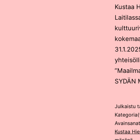
Kustaa H
Laitilas
kulttuuri
kokemaan
31.1.202
yhteisöl
”Maailma
SYDÄN M
Julkaistu
t
Kategoria(
Avainsana
Kustaa Hie