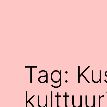
Siirry
sisältöön
Tag:
Ku
kulttuur