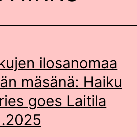
kujen ilosanomaa
än mäsänä: Haiku
ries goes Laitila
1.2025