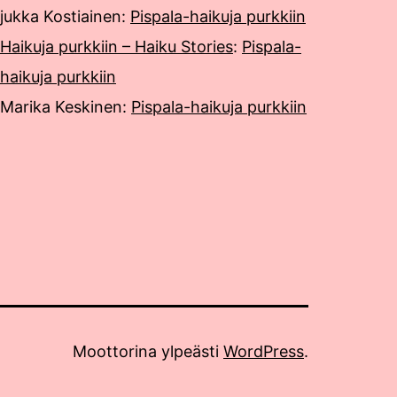
jukka Kostiainen
:
Pispala-haikuja purkkiin
Haikuja purkkiin – Haiku Stories
:
Pispala-
haikuja purkkiin
Marika Keskinen
:
Pispala-haikuja purkkiin
Moottorina ylpeästi
WordPress
.