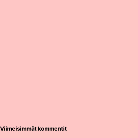
goes
Laitila
24.1.2025
Viimeisimmät kommentit