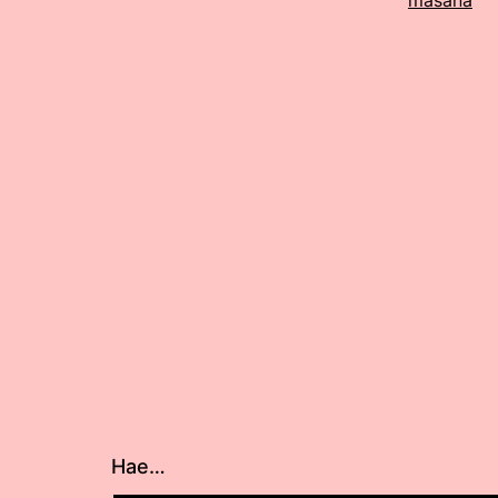
mäsänä
Hae…