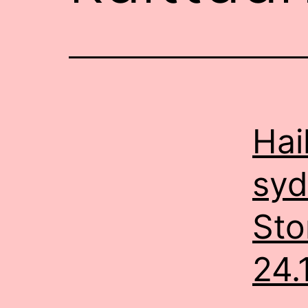
Hai
syd
Sto
24.