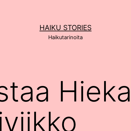
HAIKU STORIES
Haikutarinoita
staa Hiek
iviikko