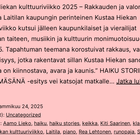
iekan kulttuuriviikko 2025 – Rakkauden ja valon
sa Laitilan kaupungin perinteinen Kustaa Hiekan
viikko kutsui jälleen kaupunkilaiset ja vierailijat
 taiteen, musiikin ja kulttuurin monimuotoisuu
5. Tapahtuman teemana korostuivat rakkaus, val
lisyys, jotka rakentavat sillan Kustaa Hiekan sa
 on kiinnostava, avara ja kaunis.” HAIKU STORI
ÄSÄNÄ -esitys vei katsojat matkalle…
Jatka l
ammikuu 24, 2025
t):
Uncategorized
t:
Aamo Lieko
,
haiku
,
haiku stories
,
keikka
,
Kiti Saarinen
,
kla
kan kulttuuriviikko
,
Laitila
,
piano
,
Rea Lehtonen
,
runopaja
,