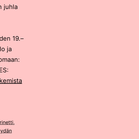
 juhla
den 19.–
o ja
nomaan:
ES:
Haikujen
ukemista
ilosanomaa
sydän
mäsänä:
Haiku
rinetti
,
Sydän
Stories