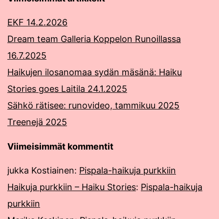
EKF 14.2.2026
Dream team Galleria Koppelon Runoillassa
16.7.2025
Haikujen ilosanomaa sydän mäsänä: Haiku
Stories goes Laitila 24.1.2025
Sähkö rätisee: runovideo, tammikuu 2025
Treenejä 2025
Viimeisimmät kommentit
jukka Kostiainen
:
Pispala-haikuja purkkiin
Haikuja purkkiin – Haiku Stories
:
Pispala-haikuja
purkkiin