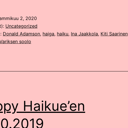
ammikuu 2, 2020
t):
Uncategorized
t:
Donald Adamson
,
haiga
,
haiku
,
Ina Jaakkola
,
Kiti Saarinen
Variksen soolo
py Haikue’en
10.2019