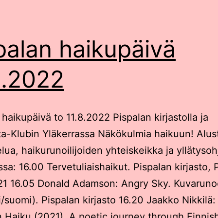
palan haikupäivä
8.2022
 haikupäivä to 11.8.2022 Pispalan kirjastolla ja
ta-Klubin Yläkerrassa Näkökulmia haikuun! Alus
lua, haikurunoilijoiden yhteiskeikka ja yllätyso
sa: 16.00 Tervetuliaishaikut. Pispalan kirjasto, 
 21 16.05 Donald Adamson: Angry Sky. Kuvaruno
i/suomi). Pispalan kirjasto 16.20 Jaakko Nikkilä:
 Haiku (2021). A poetic journey through Finnis