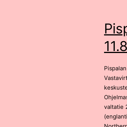
Pis
11.
Pispalan
Vastavir
keskuste
Ohjelmas
valtatie
(englant
Northern