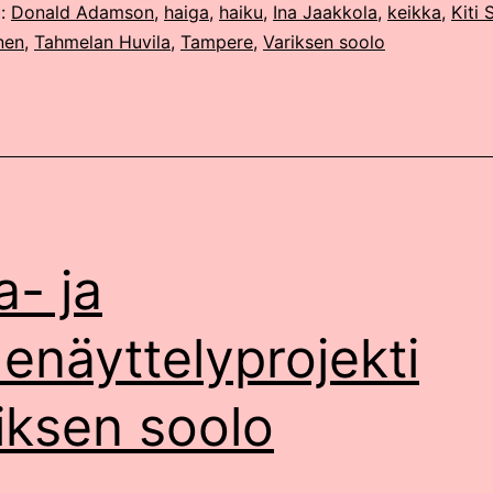
t:
Donald Adamson
,
haiga
,
haiku
,
Ina Jaakkola
,
keikka
,
Kiti 
nen
,
Tahmelan Huvila
,
Tampere
,
Variksen soolo
a- ja
denäyttelyprojekti
iksen soolo