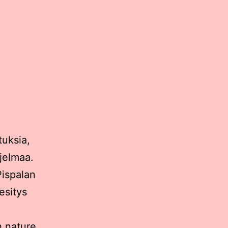
tuksia,
hjelmaa.
Pispalan
esitys
h nature.