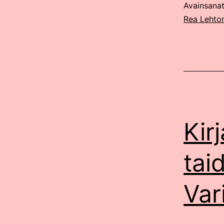
Avainsana
Rea Lehto
Kirj
tai
Var