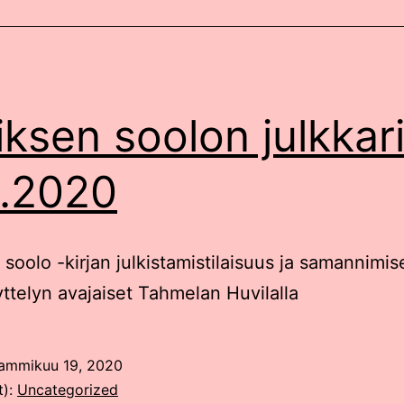
iksen soolon julkkari
1.2020
 soolo -kirjan julkistamistilaisuus ja samannimis
ttelyn avajaiset Tahmelan Huvilalla
ammikuu 19, 2020
t):
Uncategorized