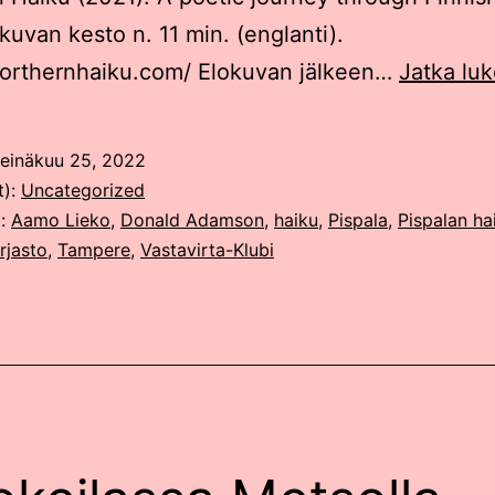
kuvan kesto n. 11 min. (englanti).
northernhaiku.com/ Elokuvan jälkeen…
Jatka lu
einäkuu 25, 2022
t):
Uncategorized
t:
Aamo Lieko
,
Donald Adamson
,
haiku
,
Pispala
,
Pispalan ha
rjasto
,
Tampere
,
Vastavirta-Klubi