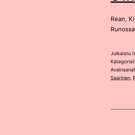
Rean, Ki
Runossa 
Julkaistu
l
Kategoria(
Avainsana
Saarinen
,