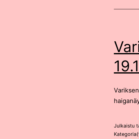
Var
19.
Variksen
haiganäy
Julkaistu
t
Kategoria(