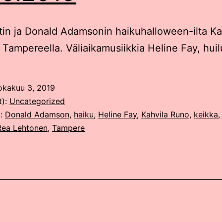
tin ja Donald Adamsonin haikuhalloween-ilta Ka
Tampereella. Väliaikamusiikkia Heline Fay, huil
okakuu 3, 2019
t):
Uncategorized
t:
Donald Adamson
,
haiku
,
Heline Fay
,
Kahvila Runo
,
keikka
Rea Lehtonen
,
Tampere