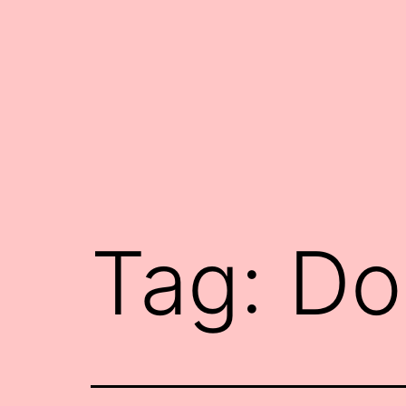
Siirry
sisältöön
Tag:
Do