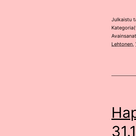
Julkaistu
t
Kategoria(
Avainsana
Lehtonen
,
Hap
31.