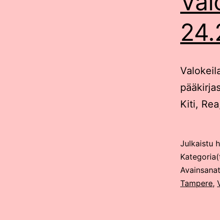
Val
24.
Valokeil
pääkirja
Kiti, Rea
Julkaistu
h
Kategoria(
Avainsana
Tampere
,