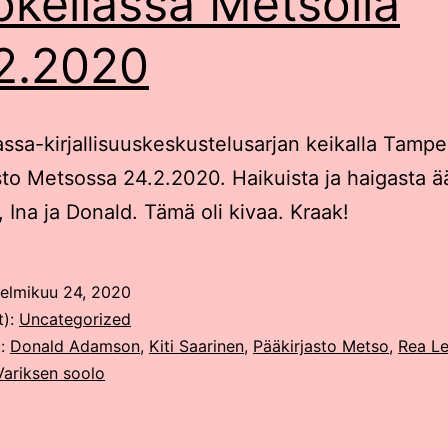
okeilassa Metsolla
2.2020
assa-kirjallisuuskeskustelusarjan keikalla Tamp
sto Metsossa 24.2.2020. Haikuista ja haigasta 
, Ina ja Donald. Tämä oli kivaa. Kraak!
elmikuu 24, 2020
t):
Uncategorized
t:
Donald Adamson
,
Kiti Saarinen
,
Pääkirjasto Metso
,
Rea L
Variksen soolo