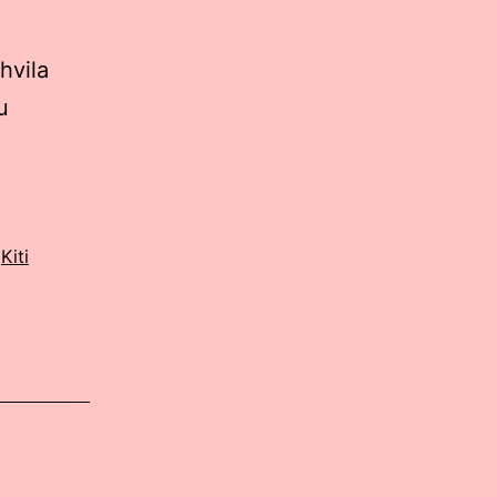
hvila
u
,
Kiti