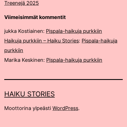
Treenejä 2025
Viimeisimmät kommentit
jukka Kostiainen
:
Pispala-haikuja purkkiin
Haikuja purkkiin – Haiku Stories
:
Pispala-haikuja
purkkiin
Marika Keskinen
:
Pispala-haikuja purkkiin
HAIKU STORIES
Moottorina ylpeästi
WordPress
.