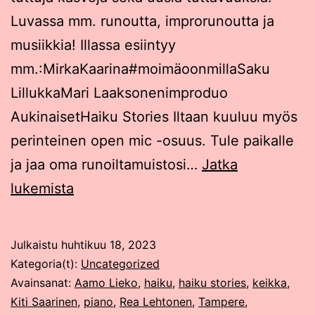
Luvassa mm. runoutta, improrunoutta ja
musiikkia! Illassa esiintyy
mm.:MirkaKaarina#moimäoonmillaSaku
LillukkaMari Laaksonenimproduo
AukinaisetHaiku Stories Iltaan kuuluu myös
perinteinen open mic -osuus. Tule paikalle
ja jaa oma runoiltamuistosi…
Jatka
Venlan
lukemista
Runoilta
Tampereen
Julkaistu
huhtikuu 18, 2023
Teatterilla
Kategoria(t):
Uncategorized
18.4.2023
Avainsanat:
Aamo Lieko
,
haiku
,
haiku stories
,
keikka
,
Kiti Saarinen
,
piano
,
Rea Lehtonen
,
Tampere
,