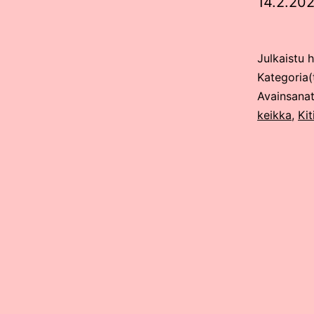
14.2.20
Julkaistu
h
Kategoria(
Avainsana
keikka
,
Kit