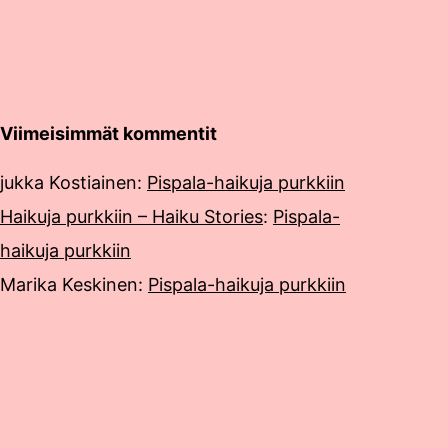
Viimeisimmät kommentit
jukka Kostiainen
:
Pispala-haikuja purkkiin
Haikuja purkkiin – Haiku Stories
:
Pispala-
haikuja purkkiin
Marika Keskinen
:
Pispala-haikuja purkkiin