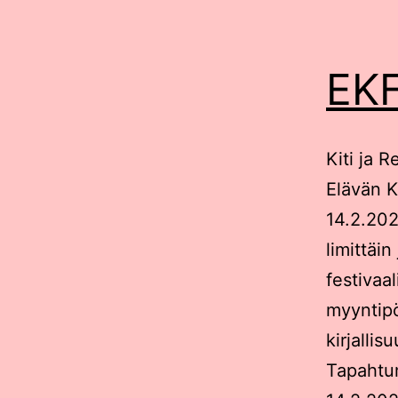
EKF
Kiti ja 
Elävän K
14.2.2026
limittäin
festivaal
myyntipö
kirjalli
Tapahtum