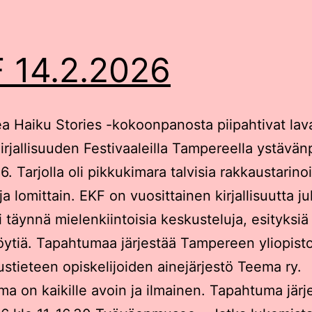
 14.2.2026
Rea Haiku Stories -kokoonpanosta piipahtivat lava
irjallisuuden Festivaaleilla Tampereella ystävä
. Tarjolla oli pikkukimara talvisia rakkaustarino
 ja lomittain. EKF on vuosittainen kirjallisuutta ju
i täynnä mielenkiintoisia keskusteluja, esityksiä 
ytiä. Tapahtumaa järjestää Tampereen yliopist
suustieteen opiskelijoiden ainejärjestö Teema ry.
a on kaikille avoin ja ilmainen. Tapahtuma järj