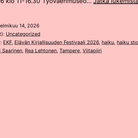
26 klo 11-16.30 Työväenmuseo…
Jatka lukemist
elmikuu 14, 2026
t):
Uncategorized
t:
EKF
,
Elävän Kirjallisuuden Festivaali 2026
,
haiku
,
haiku sto
i Saarinen
,
Rea Lehtonen
,
Tampere
,
Viitapiiri