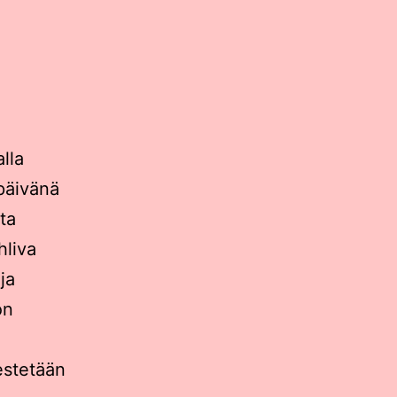
lla
npäivänä
ita
hliva
ja
on
estetään